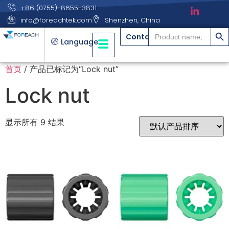
+86 (0755)-8655-3831
info@foreachtek.com
Shenzhen, China
搜索
Search
Contact
for:
Language
首页
/ 产品已标记为“Lock nut”
Lock nut
显示所有 9 结果