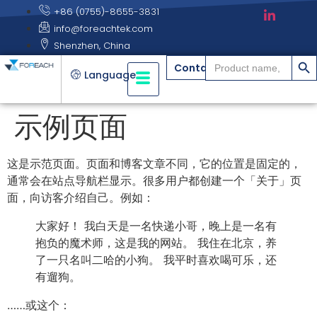
+86 (0755)-8655-3831
info@foreachtek.com
Shenzhen, China
搜索
Search
Contact
for:
Language
示例页面
这是示范页面。页面和博客文章不同，它的位置是固定的，
通常会在站点导航栏显示。很多用户都创建一个「关于」页
面，向访客介绍自己。例如：
大家好！ 我白天是一名快递小哥，晚上是一名有
抱负的魔术师，这是我的网站。 我住在北京，养
了一只名叫二哈的小狗。 我平时喜欢喝可乐，还
有遛狗。
……或这个：